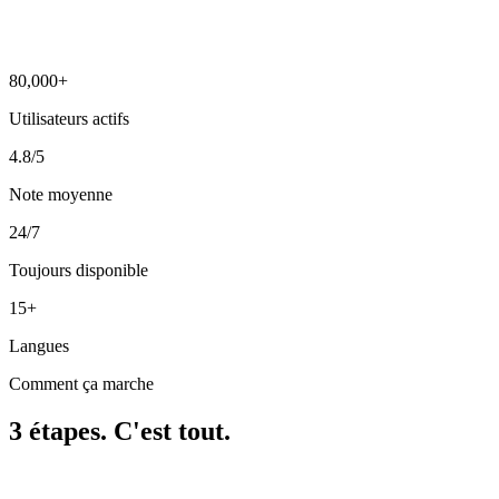
Génère-moi un coucher de soleil sur Paris 🎨
Voilà ton image ! ✨
80,000+
Utilisateurs actifs
4.8/5
Note moyenne
24/7
Toujours disponible
15+
Langues
Comment ça marche
3 étapes. C'est tout.