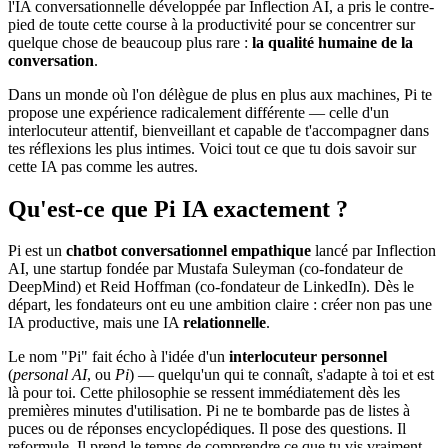
l'IA conversationnelle développée par Inflection AI, a pris le contre-
pied de toute cette course à la productivité pour se concentrer sur
quelque chose de beaucoup plus rare :
la qualité humaine de la
conversation
.
Dans un monde où l'on délègue de plus en plus aux machines, Pi te
propose une expérience radicalement différente — celle d'un
interlocuteur attentif, bienveillant et capable de t'accompagner dans
tes réflexions les plus intimes. Voici tout ce que tu dois savoir sur
cette IA pas comme les autres.
Qu'est-ce que Pi IA exactement ?
Pi est un
chatbot conversationnel empathique
lancé par Inflection
AI, une startup fondée par Mustafa Suleyman (co-fondateur de
DeepMind) et Reid Hoffman (co-fondateur de LinkedIn). Dès le
départ, les fondateurs ont eu une ambition claire : créer non pas une
IA productive, mais une IA
relationnelle
.
Le nom "Pi" fait écho à l'idée d'un
interlocuteur personnel
(
personal AI
, ou
Pi
) — quelqu'un qui te connaît, s'adapte à toi et est
là pour toi. Cette philosophie se ressent immédiatement dès les
premières minutes d'utilisation. Pi ne te bombarde pas de listes à
puces ou de réponses encyclopédiques. Il pose des questions. Il
reformule. Il prend le temps de comprendre ce que tu vis vraiment.