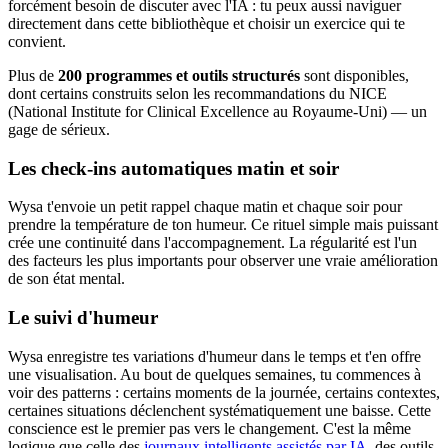
forcément besoin de discuter avec l'IA : tu peux aussi naviguer
directement dans cette bibliothèque et choisir un exercice qui te
convient.
Plus de
200 programmes et outils structurés
sont disponibles,
dont certains construits selon les recommandations du NICE
(National Institute for Clinical Excellence au Royaume-Uni) — un
gage de sérieux.
Les check-ins automatiques matin et soir
Wysa t'envoie un petit rappel chaque matin et chaque soir pour
prendre la température de ton humeur. Ce rituel simple mais puissant
crée une continuité dans l'accompagnement. La régularité est l'un
des facteurs les plus importants pour observer une vraie amélioration
de son état mental.
Le suivi d'humeur
Wysa enregistre tes variations d'humeur dans le temps et t'en offre
une visualisation. Au bout de quelques semaines, tu commences à
voir des patterns : certains moments de la journée, certains contextes,
certaines situations déclenchent systématiquement une baisse. Cette
conscience est le premier pas vers le changement. C'est la même
logique que celle des
journaux intelligents assistés par IA
, des outils