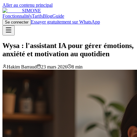
Aller au contenu principal
SIMONE
Fonctionnalités
Tarifs
Blog
Guide
Essayer gratuitement sur WhatsApp
Se connecter
Wysa : l'assistant IA pour gérer émotions,
anxiété et motivation au quotidien
Hakim Barraud
23 mars 2026
8 min